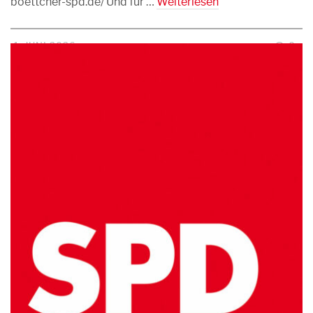
boettcher-spd.de/ Und für …
Weiterlesen
1. JUNI 2026
0