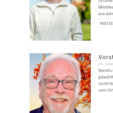
Ortsver
Miethke
aus dem
WEIT
Vors
24. JUN
Bereits
gewählt
recht he
vom Ort