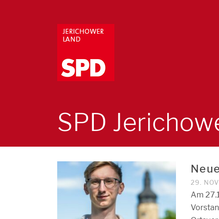
SPD Jerichow
Neue
29. NO
Am 27.1
Vorstan