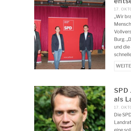
ents
17. OK
„Wir br
Menschen
Vollver
Burg. „
und die
schnell
WEIT
SPD 
als 
17. OK
Die SPD
Landrat
eine so