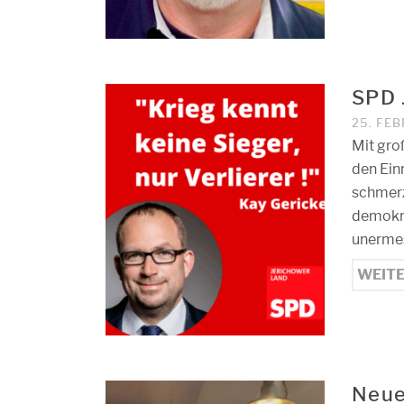
SPD J
25. FE
Mit gro
den Einm
schmerz
demokra
unermes
WEIT
Neue