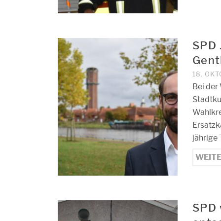
SPD 
Gent
18. OK
Bei der
Stadtku
Wahlkre
Ersatzk
jährige
WEIT
SPD w