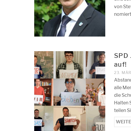
von Ste
nomiert
SPD 
auf!
23. MÄ
Abstand
alle Me
die Sch
Halten 
teilen S
WEIT