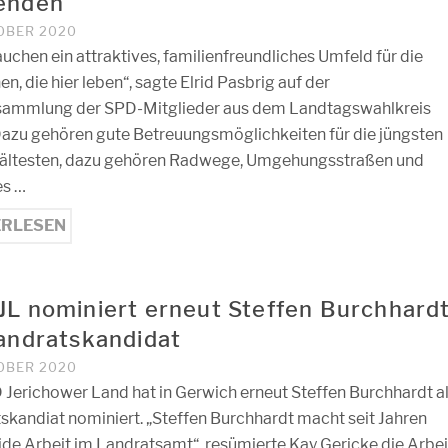
enden
TOBER 2020
auchen ein attraktives, familienfreundliches Umfeld für die
, die hier leben“, sagte Elrid Pasbrig auf der
sammlung der SPD-Mitglieder aus dem Landtagswahlkreis
Dazu gehören gute Betreuungsmöglichkeiten für die jüngsten
 ältesten, dazu gehören Radwege, Umgehungsstraßen und
es …
ERLESEN
JL nominiert erneut Steffen Burchhard
Landratskandidat
TOBER 2020
 Jerichower Land hat in Gerwich erneut Steffen Burchhardt a
skandiat nominiert. „Steffen Burchhardt macht seit Jahren
lide Arbeit im Landratsamt“, resümierte Kay Gericke die Arbei