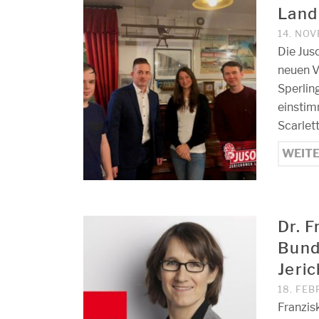
Land
14. NO
Die Jus
neuen V
Sperlin
einstim
Scarlet
WEIT
Dr. F
Bund
Jeri
18. FEB
Franzis