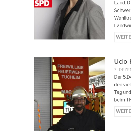
Land. D
Schwerp
Wahlkre
Landwir
WEIT
Udo 
7. DEZ
Der 5.D
den vie
Tag und
beim TH
WEIT