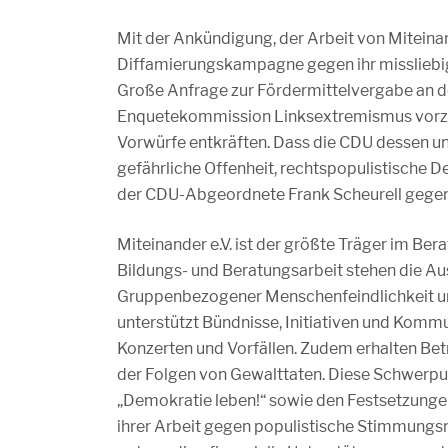
Mit der Ankündigung, der Arbeit von Miteinand
Diffamierungskampagne gegen ihr missliebige 
Große Anfrage zur Fördermittelvergabe an den
Enquetekommission Linksextremismus vorzub
Vorwürfe entkräften. Dass die CDU dessen u
gefährliche Offenheit, rechtspopulistische D
der CDU-Abgeordnete Frank Scheurell gegenüb
Miteinander e.V. ist der größte Träger im B
Bildungs- und Beratungsarbeit stehen die 
Gruppenbezogener Menschenfeindlichkeit un
unterstützt Bündnisse, Initiativen und Kom
Konzerten und Vorfällen. Zudem erhalten Bet
der Folgen von Gewalttaten. Diese Schwerp
„Demokratie leben!“ sowie den Festsetzungen
ihrer Arbeit gegen populistische Stimmung