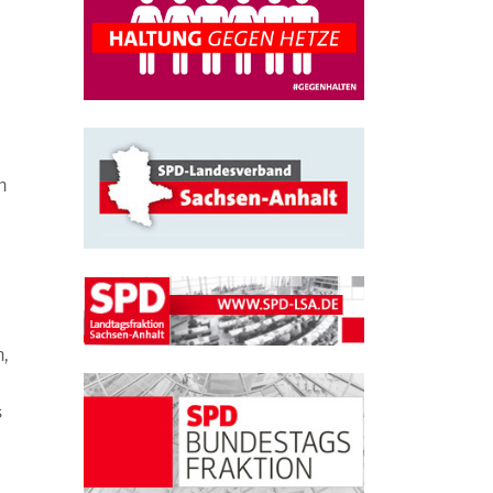
h
,
s