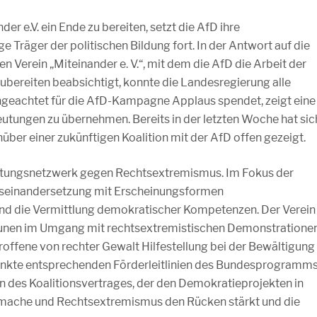
er e.V. ein Ende zu bereiten, setzt die AfD ihre
Träger der politischen Bildung fort. In der Antwort auf die
 Verein „Miteinander e. V.“, mit dem die AfD die Arbeit der
ereiten beabsichtigt, konnte die Landesregierung alle
ngeachtet für die AfD-Kampagne Applaus spendet, zeigt eine
eutungen zu übernehmen. Bereits in der letzten Woche hat sic
er einer zukünftigen Koalition mit der AfD offen gezeigt.
eratungsnetzwerk gegen Rechtsextremismus. Im Fokus der
Auseinandersetzung mit Erscheinungsformen
d die Vermittlung demokratischer Kompetenzen. Der Verein
munen im Umgang mit rechtsextremistischen Demonstrationen
roffene von rechter Gewalt Hilfestellung bei der Bewältigung
unkte entsprechenden Förderleitlinien des Bundesprogramm
 des Koalitionsvertrages, der den Demokratieprojekten in
smache und Rechtsextremismus den Rücken stärkt und die